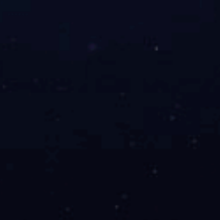
M·开云「中国」官方网站配件
客户见证
57-86779591