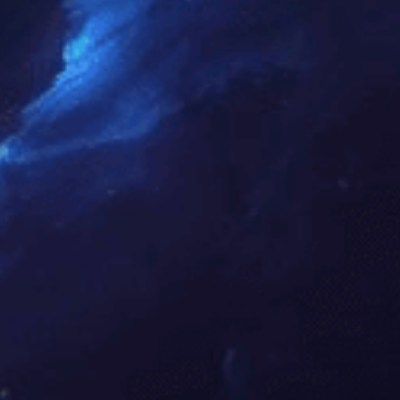
尾页
凝胶管震动盘