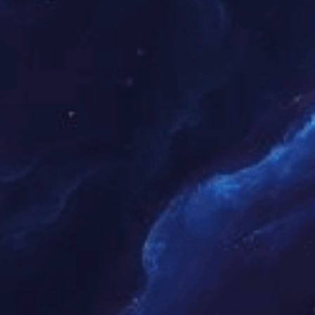
1
2
下一页
13
更多选择
注射器震动盘
止流夹震动盘