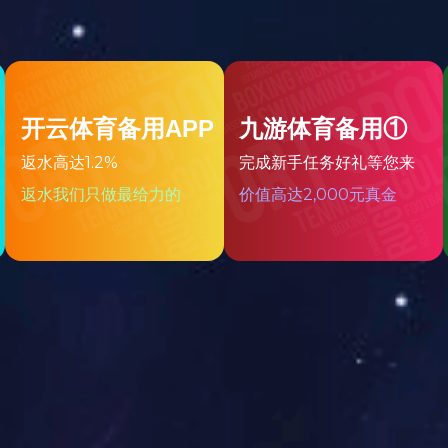
注射器震动盘
止流夹震动盘
注射器震动盘
医疗导向头震动盘