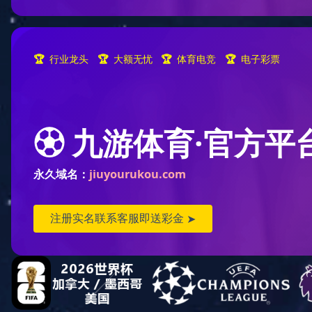
热门关键词：
KAIYUN.COM·开云「中国
山东KAIYUN.COM·开云「
KAIYUN.COM·开云「中国」官方网站视频
｜
产品分类
KAIYUN.COM·开云「中
国」官方网站行业应用
照明行业KAIYUN.COM·开云
「中国」官方网站
电子行业KAIYUN.COM·开云
「中国」官方网站
五金行业KAIYUN.COM·开云
「中国」官方网站
电位器行业KAIYUN.COM·开云
「中国」官方网站
温控器行业KAIYUN.COM·开云
「中国」官方网站
马赛克行业KAIYUN.COM·开云
「中国」官方网站
医药行业KAIYUN.COM·开云