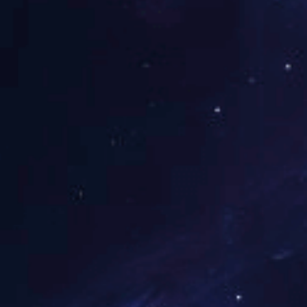
KAIYUN.COM·开云「中
国」官方网站数显控制器
联系我们
公司名称
：KAIYUN.COM·开云「中
国」官方网站
电 话
： 0757-86779591
传 真
： 0757-86769831
联 系 人
: 刘先生 139-2865-6165
网 址
： http://www.l2dragon.com
邮 箱
: foshanjz@126.com
地 址
： 佛山市南海区桂城街道新胜
路平北工业区东区