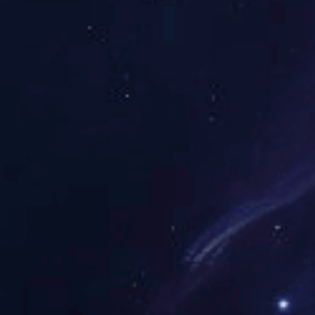
方网站：PU胶系列
KAIYUN.COM·开云「中国」官
方网站：控制器系列
KAIYUN.COM·开云「中国」官
方网站：压电式系列
非标自动化
非标自动化
精密铝盘KAIYUN.COM·开云
「中国」官方网站
热销产品