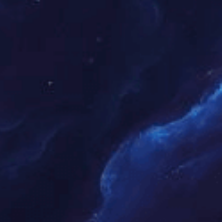
更多选择
灯头震动盘
陶瓷震动盘