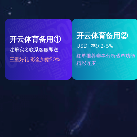
「中国」官方网站
塑胶行业KAIYUN.COM·开云
「中国」官方网站
其他行业KAIYUN.COM·开云
「中国」官方网站
瓶盖行业KAIYUN.COM·开云
「中国」官方网站
钉珠行业KAIYUN.COM·开云
「中国」官方网站
铰链行业KAIYUN.COM·开云
「中国」官方网站
食品包装行业KAIYUN.COM·开
云「中国」官方网站
KAIYUN.COM·开云「中
国」官方网站辅助产品
KAIYUN.COM·开云「中国」官
方网站：配件
KAIYUN.COM·开云「中国」官
方网站：隔音罩
KAIYUN.COM·开云「中国」官
方网站：直线系列
KAIYUN.COM·开云「中国」官
方网站：振动料仓
KAIYUN.COM·开云「中国」官