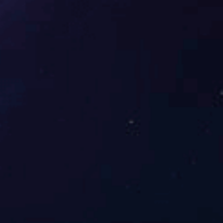
广东KAIYUN.COM·开云「中国」官方网站！山东
KAIY
KAIYUN.COM·开云「中国」官方网站包装振动...
KAIY
2023-03-18
如何选购
佛山震动盘！弹簧KAIYUN.COM·开云「中国」官方网站
如何来判
自动冲压...
坏?...
2023-03-16
振盘可
山东震动盘！弹簧KAIYUN.COM·开云「中国」官方网站
KAIY
KAIYUN.COM·开云「中国」官方网站自...
起来的..
2023-03-16
佛山KAIYUN.COM·开云「中国」官方网站！五金
可能你听
KAIYUN.COM·开云「中国」官方网站自动送料盘...
是你对它.
2023-03-14
KAIYUN.COM·开云「中国」官方网站机械设备！五金
KAIYUN.COM·开云「中国」官方网站铜件振...