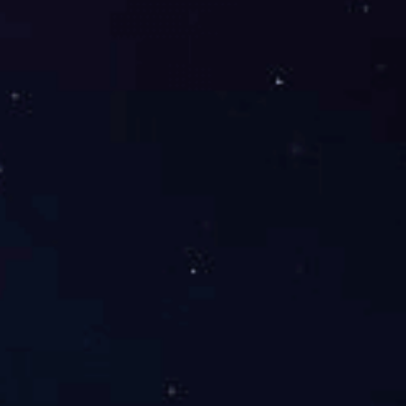
UN.COM·开云「中国」官方网站机械告诉您除了
UN.COM·开云「中国」官方网站还有...
2016-11-04
2016-12-10
一台适合于您生产需要...
断KAIYUN.COM·开云「中国」官方网站的好
2016-09-01
2016-09-01
以网购吗？
UN.COM·开云「中国」官方网站自动化是怎么发展
.
2016-09-01
说过KAIYUN.COM·开云「中国」官方网站，但
..
2016-09-01