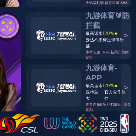
」官方网站行业应用
>
马赛克行业
官方微信