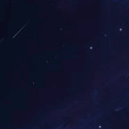
KAIYUN.COM·开云「中
国」官方网站数显控制器
联系我们
公司名称
：KAIYUN.COM·开云「中
国」官方网站
电 话
： 0757-86779591
传 真
： 0757-86769831
联 系 人
: 刘先生 139-2865-6165
网 址
： http://www.l2dragon.com
邮 箱
: foshanjz@126.com
地 址
： 佛山市南海区桂城街道新胜
路平北工业区东区