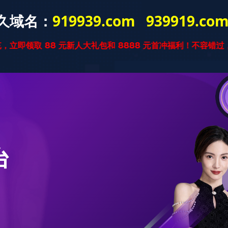
方网站 KAIYUN.COM·开云「中国」官方网站厂家 网站 !
收藏KAIYUN.COM·开云「中国」官方网站机械
|
网站地图
|
N.COM·开云「中国」官方网站
题解决专家
站首页
KAIYUN.COM·开云「中国」官方网站
KAIYUN.CO
开云「中国」官方网站视频
KAIYUN.COM·开云「中国」官方网站资料
方网站
联系KAIYUN.COM·开云「中国」官方网站