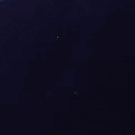
M6螺母震动盘
题
KAIYUN.COM·开云「中国」官方网站？
UN.COM·开云「中国」官方网站选型前先...
2016-12-15