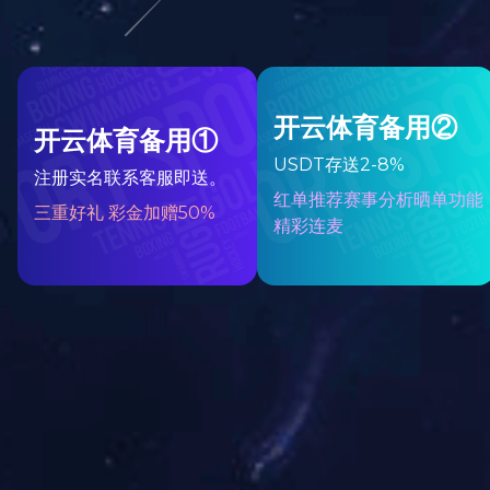
KAIYUN.COM·开云「中
国」官方网站数显控制器
联系我们
公司名称
：KAIYUN.COM·开云「中
国」官方网站
电 话
： 0757-86779591
传 真
： 0757-86769831
联 系 人
: 刘先生 139-2865-6165