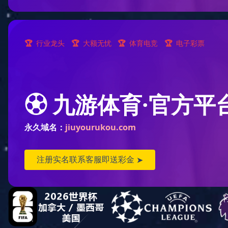
热门关键词：
KAIYUN.COM·开云「中国
山东KAIYUN.COM·开云「
KAIYUN.COM·开云「中国」官方网站视频
｜
栏目导航
公司动态
行业动态
产品中心
常见问题
客户见证
热销产品