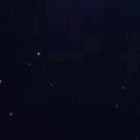
KAIYUN.COM·开云「中国」官方网
非标自动化
KAIYUN.COM·
走进KAIYUN.COM·开云「中国」官